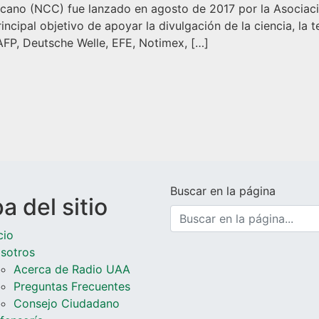
ericano (NCC) fue lanzado en agosto de 2017 por la Asociaci
incipal objetivo de apoyar la divulgación de la ciencia, la t
AFP, Deutsche Welle, EFE, Notimex, […]
ltural Iberoamericano (NCC)
das
Buscar en la página
 del sitio
cio
sotros
Acerca de Radio UAA
Preguntas Frecuentes
Consejo Ciudadano