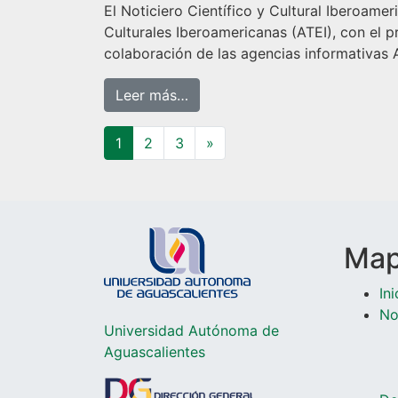
El Noticiero Científico y Cultural Iberoam
Culturales Iberoamericanas (ATEI), con el pr
colaboración de las agencias informativas 
from Noticiero Científico y Cu
Leer más…
Navegación de entra
1
2
3
»
Mapa
Ini
No
Universidad Autónoma de
Aguascalientes