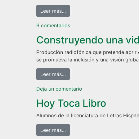
from Prospectiva 94.5
Leer más…
en Prospectiva 94.5
6 comentarios
Construyendo una vid
Producción radiofónica que pretende abrir e
se promueva la inclusión y una visión globa
from Construyendo una vida Me
Leer más…
en Construyendo una vi
Deja un comentario
Hoy Toca Libro
Alumnos de la licenciatura de Letras Hispa
from Hoy Toca Libro
Leer más…