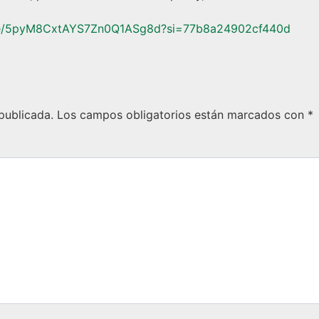
sode/5pyM8CxtAYS7Zn0Q1ASg8d?si=77b8a24902cf440d
publicada.
Los campos obligatorios están marcados con
*