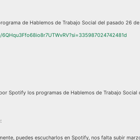
 programa de Hablemos de Trabajo Social del pasado 26 de
sode/6QHqu3Ffo68io8r7UTWvRV?si=335987024742481d
por Spotify los programas de Hablemos de Trabajo Social 
:
ente, puedes escucharlos en Spotify, nos falta subir marzo,