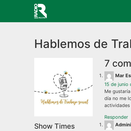
Navegación principal
Hablemos de Trab
7 com
Mar Es
15 de junio
Me gustaría
día no me l
actividades
Responder
Admini
Show Times