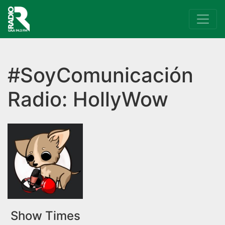
Navegación principal
#SoyComunicación
Radio: HollyWow
Show Times